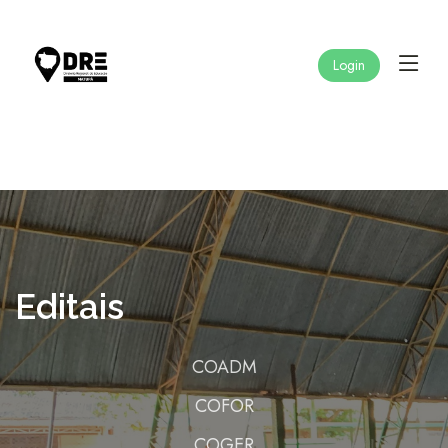
Login
Editais
COADM
COFOR
COGER