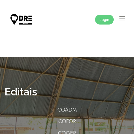
Login
Editais
COADM
COFOR
COGER