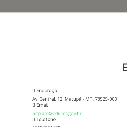
Endereço
Av. Central, 12, Matupá - MT, 78525-000
Email
mtp.dre@edu.mt.gov.br
Telefone