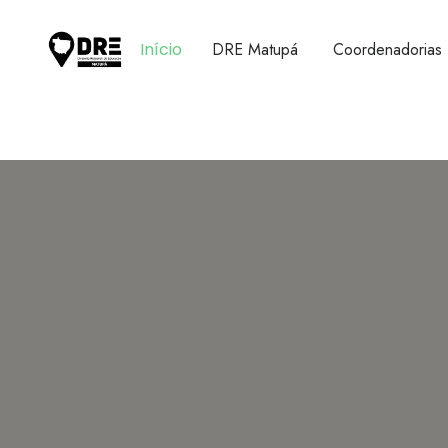
Início
DRE Matupá
Coordenadorias