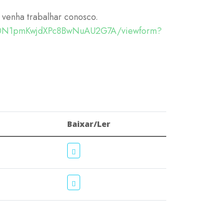
 venha trabalhar conosco.
-80N1pmKwjdXPc8BwNuAU2G7A/viewform?
Baixar/Ler