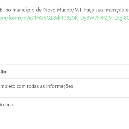
E. B. no município de Novo Mundo/MT. Faça sua inscrição e
le.com/forms/d/e/1FAIpQLSdN08z0R_DyBW7hvPZJ9TLXg
ção
completo com todas as informações
o final