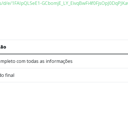
rms/d/e/1FAIpQLSeE1-GCbomjE_LY_EivqBwFi4f0FjsOpJ0DqPJ
ção
completo com todas as informações
o final